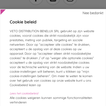
Nee bedankt
Cookie beleid
HULP EN CONTACT
VETO DISTRIBUTION BENELUX SRL gebruikt op zijn website
cookies, vooral cookies die strikt noodzakelijk zijn voor
KLANTENSERVICE
prestaties, meting van publiek, targeting en sociale
netwerken. Door op “accepteer alle cookies” te drukken,
DIERENARTSEN EN -ASSISTENTEN
accepteert u de opslag van al deze cookies op uw
apparaat. Door op "accepteer alleen strikt noodzakelijke
VEILIGE BETALINGEN
cookies” te drukken / of op “weiger alle optionele cookies”
MERKEN
accepteert u de opslag van strikt noodzakelijke cookies
voor de technische werking van de website. Indien u uw
MEEST POPULAIRE CATEGORIEËN
cookie-instellingen wilt beheren, kunt u klikken op “mijn
cookie-instellingen beheren”. Om meer te weten te komen
over het gebruik van cookies op onze website kunt u ons
@Chronovet
Cookiebeleid lezen op
Algemene gebruiksvoorwaarden
Algemene verkoopvoorwaarden
Algemene voorwaarden
Lees het cookiebeleid
Cookiebeleid
Beleid inzake het beheer van persoonsgegevens
Alle cookies weigeren kunnen sommige fonctionnaliteiten
Sitemap
Veilige betaling
verhinderen