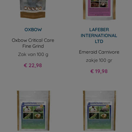
OXBOW
LAFEBER
INTERNATIONAL
Oxbow Critical Care
LTD
Fine Grind
Emeraid Carnivore
Zak van 100 g
zakje 100 gr
Prijs
€ 22,98
Prijs
€ 19,98