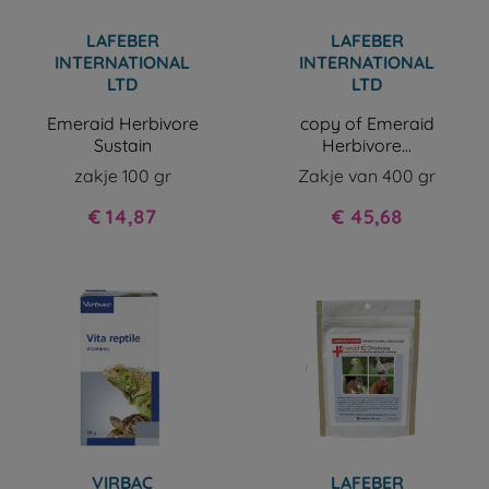
LAFEBER
LAFEBER
INTERNATIONAL
INTERNATIONAL
LTD
LTD
Emeraid Herbivore
copy of Emeraid
Sustain
Herbivore...
zakje 100 gr
Zakje van 400 gr
Prijs
Prijs
€ 14,87
€ 45,68
VIRBAC
LAFEBER