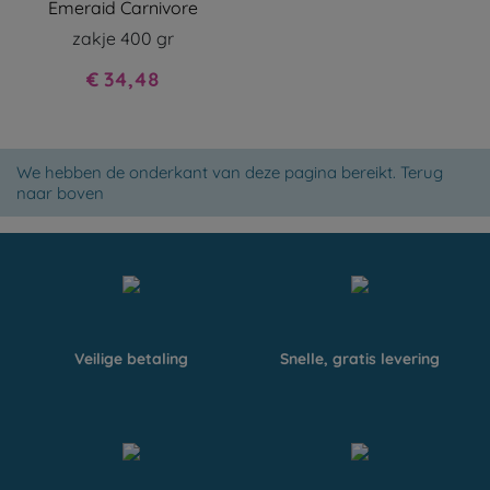
Emeraid Carnivore
zakje 400 gr
Prijs
€ 34,48
We hebben de onderkant van deze pagina bereikt.
Terug
naar boven
Veilige betaling
Snelle, gratis levering