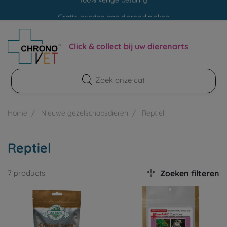
Gratis levering aan dierenklinieken
100% veilige betaling
Click & collect bij uw dierenarts
Home
Nieuwe gezelschapsdieren
Reptiel
Reptiel
Zoeken filteren
7 products