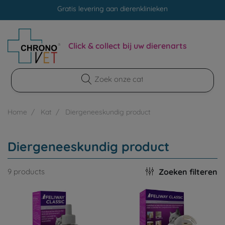
Gratis levering aan dierenklinieken
100% veilige betaling
Gratis levering aan dierenklinieken
Click & collect bij uw dierenarts
100% veilige betaling
Home
Kat
Diergeneeskundig product
Diergeneeskundig product
Zoeken filteren
9 products