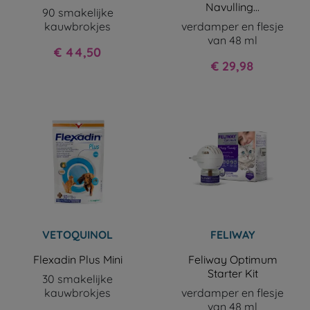
Navulling...
90 smakelijke
kauwbrokjes
verdamper en flesje
van 48 ml
Prijs
€ 44,50
Prijs
€ 29,98
VETOQUINOL
FELIWAY
Flexadin Plus Mini
Feliway Optimum
Starter Kit
30 smakelijke
kauwbrokjes
verdamper en flesje
van 48 ml