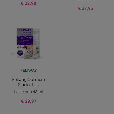
Prijs
€ 22,98
Prijs
€ 37,95
FELIWAY
Feliway Optimum
Starter Kit...
flesje van 48 ml
Prijs
€ 29,97