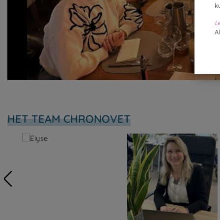
k
L
A
HET TEAM CHRONOVET