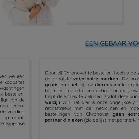
EEN GEBAAR VO
Door bij Chronovet te bestellen, heeft u de
lden we een
de grootste
veterinaire merken.
De pro
verkoopsites
gratis en snel
bij uw
dierenkliniek
afgele
wachtingen
bestellen, maakt u een gebaar richting uw d
k bestellen,
helpt de kliniek te belonen, zodat deze ka
rijgt van de
welzijn
van het dier is onze dagelijkse pri
unen iedere
rechtstreeks met de medicijnen en mate
kte voeding
bestellingen van Chronovet
geen extr
s op maat.
partnerklinieken
(zie de lijst met partnerkl
e expertise