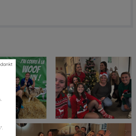
edankt
,
”.