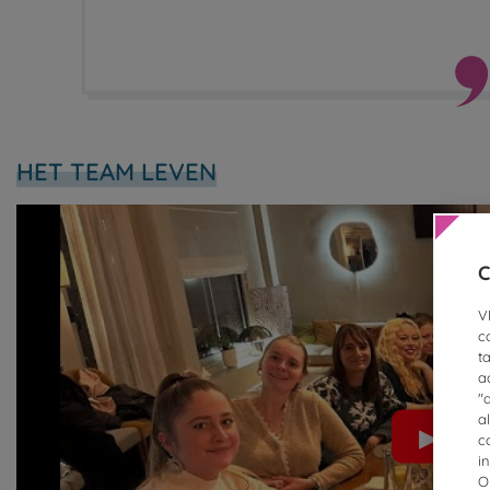
HET TEAM LEVEN
C
V
c
t
a
"
a
▶
c
i
O