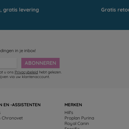
, gratis levering
Gratis reto
dingen in je inbox!
ABONNEREN
dat u ons
Privacybeleid
hebt gelezen.
ijven via uw klantenaccount.
N EN -ASSISTENTEN
MERKEN
s
Hill's
n Chronovet
Proplan Purina
Royal Canin
Specific