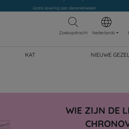
Gratis levering aan dierenklinieken
100% veilige betaling
Gratis levering aan dierenklinieken
Nederlands
Zoekopdracht
100% veilige betaling
KAT
NIEUWE GEZE
WIE ZIJN DE 
CHRONOV