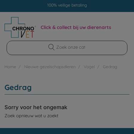
100% veilige betaling
Gratis levering aan dierenklinieken
100% veilige betaling
Click & collect bij uw dierenarts
Home
Nieuwe gezelschapsdieren
Vogel
Gedrag
Gedrag
Sorry voor het ongemak
Zoek opnieuw wat u zoekt