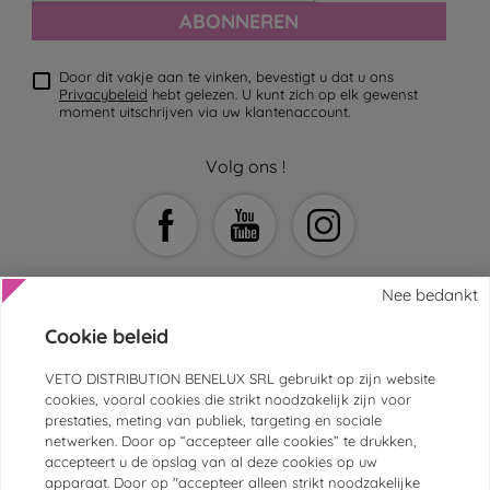
ABONNEREN
Door dit vakje aan te vinken, bevestigt u dat u ons
Privacybeleid
hebt gelezen. U kunt zich op elk gewenst
moment uitschrijven via uw klantenaccount.
Volg ons !
Nee bedankt
Cookie beleid
HULP EN CONTACT
VETO DISTRIBUTION BENELUX SRL gebruikt op zijn website
cookies, vooral cookies die strikt noodzakelijk zijn voor
KLANTENSERVICE
prestaties, meting van publiek, targeting en sociale
netwerken. Door op “accepteer alle cookies” te drukken,
DIERENARTSEN EN -ASSISTENTEN
accepteert u de opslag van al deze cookies op uw
apparaat. Door op "accepteer alleen strikt noodzakelijke
VEILIGE BETALINGEN