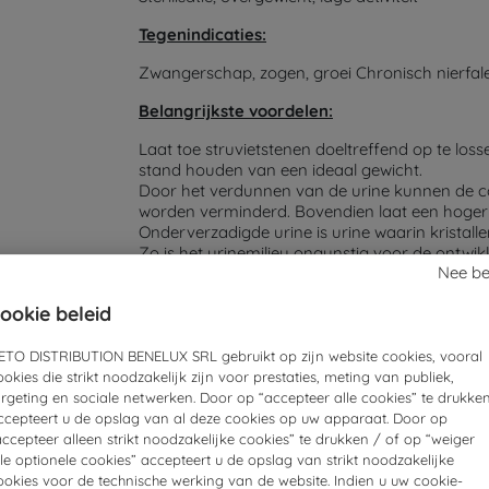
Tegenindicaties:
Zwangerschap, zogen, groei Chronisch nierfal
Belangrijkste voordelen:
Laat toe struvietstenen doeltreffend op te los
stand houden van een ideaal gewicht.
Door het verdunnen van de urine kunnen de conc
worden verminderd. Bovendien laat een hoger 
Onderverzadigde urine is urine waarin kristall
Zo is het urinemilieu ongunstig voor de ontwikk
Nee b
Deze voeding is bestemd voor de nutritionele 
ookie beleid
Voor de gezondheid van uw Kat is het aanbev
aanbevelingen strikt na te leven.
ETO DISTRIBUTION BENELUX SRL gebruikt op zijn website cookies, vooral
ookies die strikt noodzakelijk zijn voor prestaties, meting van publiek,
argeting en sociale netwerken. Door op “accepteer alle cookies” te drukken
ccepteert u de opslag van al deze cookies op uw apparaat. Door op
accepteer alleen strikt noodzakelijke cookies” te drukken / of op “weiger
lle optionele cookies” accepteert u de opslag van strikt noodzakelijke
ookies voor de technische werking van de website. Indien u uw cookie-