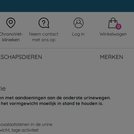
0
ChronoVet-
Neem contact
Log in
Winkelwagen
klinieken
met ons op
LSCHAPSDIEREN
MERKEN
ie
ten met aandoeningen aan de onderste urinewegen.
et vormgewicht moeilijk in stand te houden is.
moxalaatstenen in de urine
cht, lage activiteit