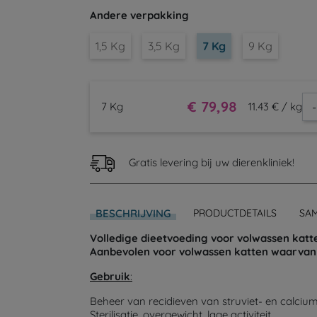
Andere verpakking
1,5 Kg
3,5 Kg
7 Kg
9 Kg
€ 79,98
-
7 Kg
11.43 € / kg
Gratis levering bij uw dierenkliniek!
BESCHRIJVING
PRODUCTDETAILS
SA
Volledige dieetvoeding voor volwassen kat
Aanbevolen voor volwassen katten waarvan h
Gebruik
:
Beheer van recidieven van struviet- en calciu
Sterilisatie, overgewicht, lage activiteit