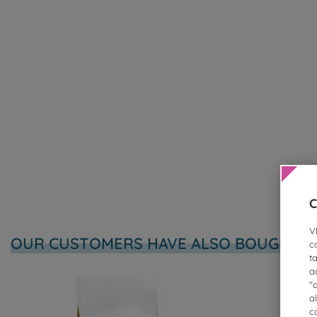
C
V
OUR CUSTOMERS HAVE ALSO BOUGHT
c
t
a
"
a
c