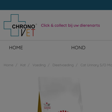
Click & collect bij uw dierenarts
HOME
HOND
Home
Kat
Voeding
Dieetvoeding
Cat Urinary S/O Mo