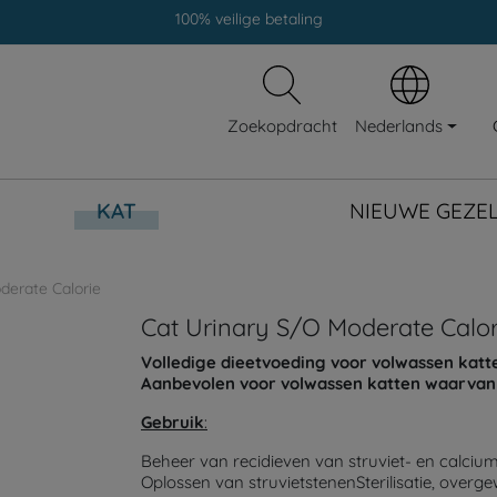
Gratis levering aan dierenklinieken
100% veilige betaling
Gratis levering aan dierenklinieken
Nederlands
Zoekopdracht
100% veilige betaling
KAT
NIEUWE GEZE
derate Calorie
Cat Urinary S/O Moderate Calor
Volledige dieetvoeding voor volwassen kat
Aanbevolen voor volwassen katten waarvan h
Gebruik
:
Beheer van recidieven van struviet- en calciu
Oplossen van struvietstenenSterilisatie, overgewi