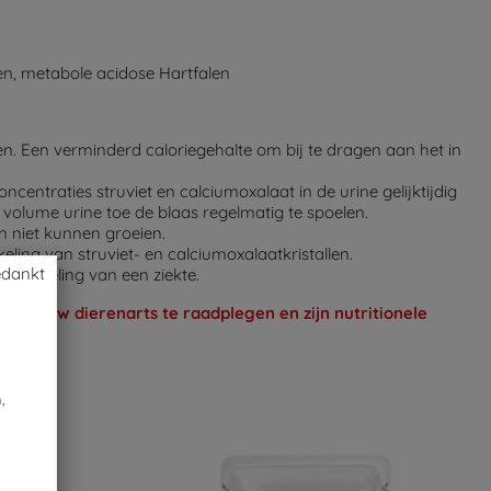
en, metabole acidose Hartfalen
sen. Een verminderd caloriegehalte om bij te dragen aan het in
entraties struviet en calciumoxalaat in de urine gelijktijdig
volume urine toe de blaas regelmatig te spoelen.
en niet kunnen groeien.
eling van struviet- en calciumoxalaatkristallen.
edankt
behandeling van een ziekte.
olen uw dierenarts te raadplegen en zijn nutritionele
,