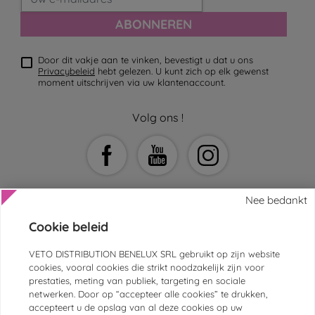
ABONNEREN
Door dit vakje aan te vinken, bevestigt u dat u ons
Privacybeleid
hebt gelezen. U kunt zich op elk gewenst
moment uitschrijven via uw klantenaccount.
Volg ons !
Nee bedankt
Cookie beleid
HULP EN CONTACT
VETO DISTRIBUTION BENELUX SRL gebruikt op zijn website
cookies, vooral cookies die strikt noodzakelijk zijn voor
KLANTENSERVICE
prestaties, meting van publiek, targeting en sociale
netwerken. Door op “accepteer alle cookies” te drukken,
DIERENARTSEN EN -ASSISTENTEN
accepteert u de opslag van al deze cookies op uw