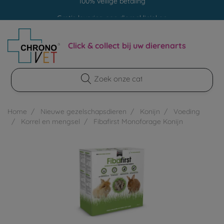
Gratis levering aan dierenklinieken
100% veilige betaling
Click & collect bij uw dierenarts
Home
Nieuwe gezelschapsdieren
Konijn
Voeding
Korrel en mengsel
Fibafirst Monoforage Konijn