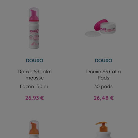
DOUXO
DOUXO
Douxo S3 calm
Douxo S3 Calm
mousse
Pads
flacon 150 ml
30 pads
Prix
Prix
26,93 €
26,48 €