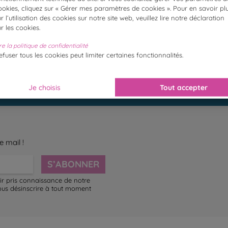
ookies, cliquez sur « Gérer mes paramètres de cookies ». Pour en savoir pl
ur l’utilisation des cookies sur notre site web, veuillez lire notre déclaration
ur les cookies.
re la politique de confidentialité
efuser tous les cookies peut limiter certaines fonctionnalités.
aison rapide et
Retour grat
gratuite
Je choisis
Tout accepter
e mail !
S’ABONNER
ir pris connaissance de notre
ous désinscrire à tout moment