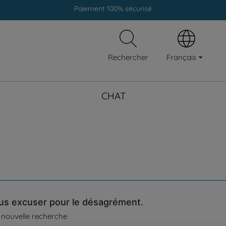
Paiement 100% sécurisé
Livraison gratuite en clinique vétérinaire
Paiement 100% sécurisé
Français
Rechercher
CHAT
n
ous excuser pour le désagrément.
 nouvelle recherche