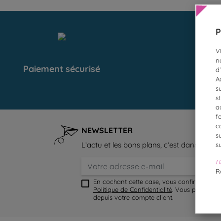
P
V
n
Paiement sécurisé
Livr
d
A
s
s
a
f
c
NEWSLETTER
s
L’actu et les bons plans, c’est dans la boît
s
Li
R
En cochant cette case, vous confirmez avo
Politique de Confidentialité
. Vous pouvez v
depuis votre compte client.