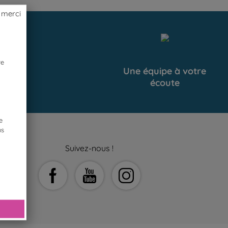
 merci
re
uit
Une équipe à votre
écoute
e
us
Suivez-nous !