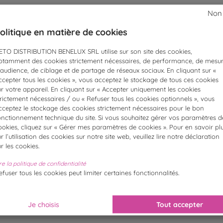
Non
olitique en matière de cookies
ETO DISTRIBUTION BENELUX SRL utilise sur son site des cookies,
otamment des cookies strictement nécessaires, de performance, de mesu
aison rapide et
Retour grat
’audience, de ciblage et de partage de réseaux sociaux. En cliquant sur «
gratuite
ccepter tous les cookies », vous acceptez le stockage de tous ces cookies
ur votre appareil. En cliquant sur « Accepter uniquement les cookies
trictement nécessaires / ou « Refuser tous les cookies optionnels », vous
cceptez le stockage des cookies strictement nécessaires pour le bon
onctionnement technique du site. Si vous souhaitez gérer vos paramètres d
ookies, cliquez sur « Gérer mes paramètres de cookies ». Pour en savoir pl
ur l’utilisation des cookies sur notre site web, veuillez lire notre déclaration
e mail !
ur les cookies.
re la politique de confidentialité
S’ABONNER
efuser tous les cookies peut limiter certaines fonctionnalités.
ir pris connaissance de notre
ous désinscrire à tout moment
Je choisis
Tout accepter