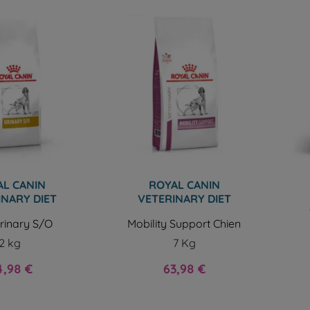
L CANIN
ROYAL CANIN
INARY DIET
VETERINARY DIET
rinary S/O
Mobility Support Chien
2 kg
7 Kg
x
Prix
4,98 €
63,98 €