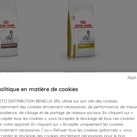
L CANIN
ROYAL CANIN
Non
INARY DIET
VETERINARY DIET
olitique en matière de cookies
ro Intestinal
Dog Urinary S/O
D
2 kg
13 kg
ETO DISTRIBUTION BENELUX SRL utilise sur son site des cookies,
otamment des cookies strictement nécessaires, de performance, de mesu
ix
Prix
1,45 €
102,50 €
’audience, de ciblage et de partage de réseaux sociaux. En cliquant sur «
ccepter tous les cookies », vous acceptez le stockage de tous ces cookies
ur votre appareil. En cliquant sur « Accepter uniquement les cookies
trictement nécessaires / ou « Refuser tous les cookies optionnels », vous
cceptez le stockage des cookies strictement nécessaires pour le bon