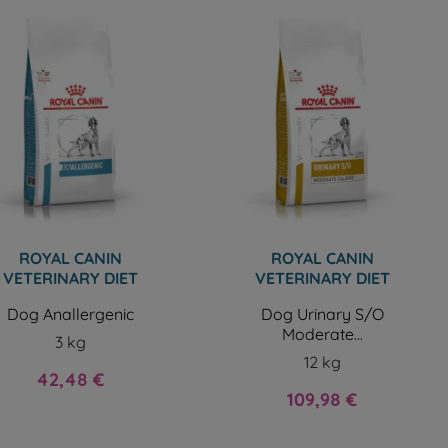
ROYAL CANIN
ROYAL CANIN
VETERINARY DIET
VETERINARY DIET
Dog Anallergenic
Dog Urinary S/O
Moderate...
3 kg
12 kg
Prix
42,48 €
Prix
109,98 €