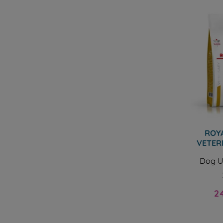
ROYA
VETER
Dog U
Pri
2