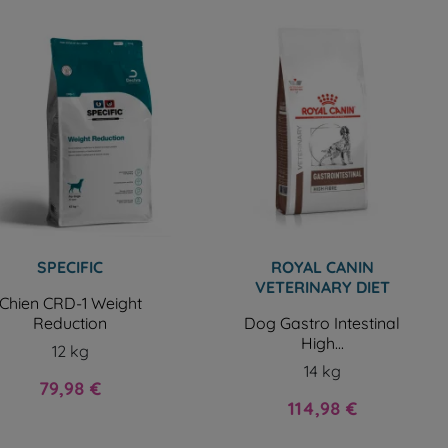
SPECIFIC
ROYAL CANIN
VETERINARY DIET
Chien CRD-1 Weight
Reduction
Dog Gastro Intestinal
High...
12 kg
14 kg
Prix
79,98 €
Prix
114,98 €