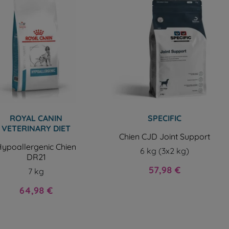
ROYAL CANIN
SPECIFIC
VETERINARY DIET
Chien CJD Joint Support
ypoallergenic Chien
6 kg (3x2 kg)
DR21
Prix
57,98 €
7 kg
Prix
64,98 €