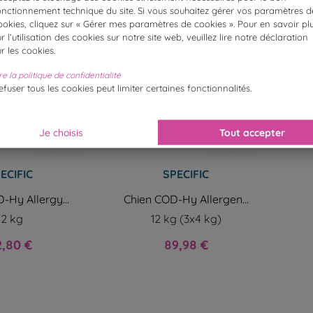
onctionnement technique du site. Si vous souhaitez gérer vos paramètres d
ookies, cliquez sur « Gérer mes paramètres de cookies ». Pour en savoir pl
ur l’utilisation des cookies sur notre site web, veuillez lire notre déclaration
ur les cookies.
re la politique de confidentialité
efuser tous les cookies peut limiter certaines fonctionnalités.
Je choisis
Tout accepter
ECIFIC
SPECIFIC
-Hy Allergy...
Chien COD-Hy Allergen...
12 kg
12 kg (3x4 kg)
x
Prix
2,80 €
89,98 €