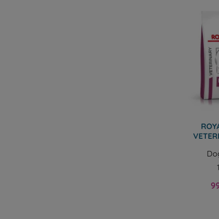
ROYA
VETER
Do
Pr
9