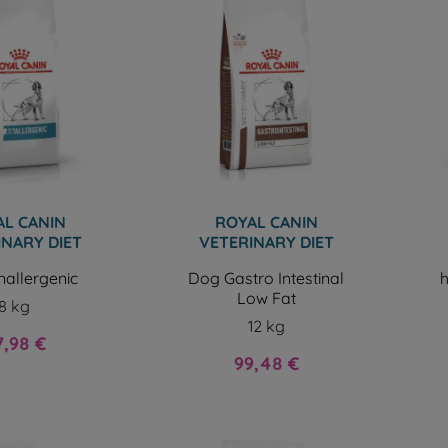
L CANIN
ROYAL CANIN
INARY DIET
VETERINARY DIET
allergenic
Dog Gastro Intestinal
h
Low Fat
8 kg
12 kg
ix
7,98 €
Prix
99,48 €