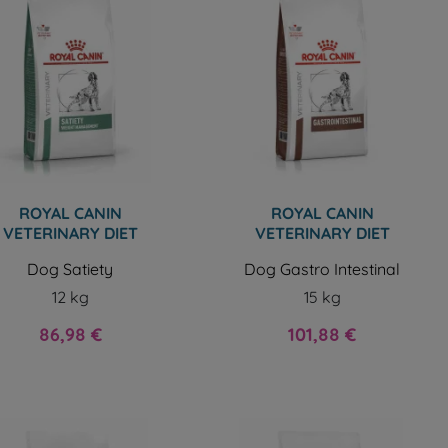
ROYAL CANIN
ROYAL CANIN
VETERINARY DIET
VETERINARY DIET
Dog Satiety
Dog Gastro Intestinal
12 kg
15 kg
Prix
Prix
86,98 €
101,88 €