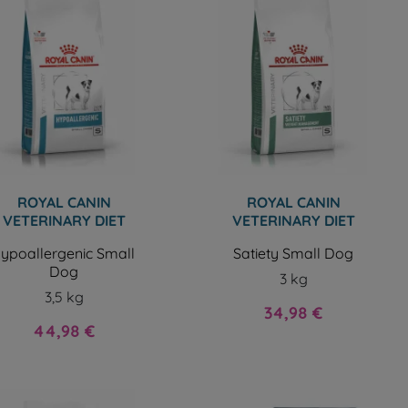
ROYAL CANIN
ROYAL CANIN
VETERINARY DIET
VETERINARY DIET
ypoallergenic Small
Satiety Small Dog
Dog
3 kg
3,5 kg
Prix
34,98 €
Prix
44,98 €