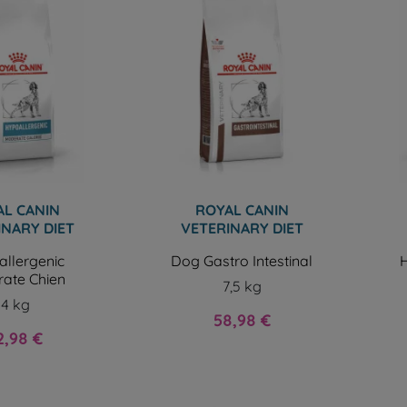
L CANIN
ROYAL CANIN
INARY DIET
VETERINARY DIET
llergenic
Dog Gastro Intestinal
H
ate Chien
7,5 kg
14 kg
Prix
58,98 €
x
2,98 €