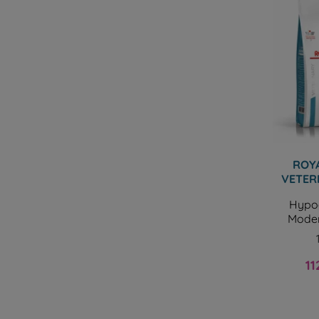
ROYA
VETER
Hypoa
Moder
Pri
11