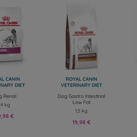
L CANIN
ROYAL CANIN
INARY DIET
VETERINARY DIET
g Renal
Dog Gastro Intestinal
Low Fat
14 kg
1,5 kg
ix
9,98 €
Prix
19,98 €