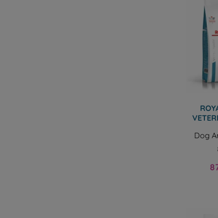
ROYA
VETER
Dog An
Pr
8