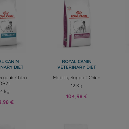
L CANIN
ROYAL CANIN
INARY DIET
VETERINARY DIET
rgenic Chien
Mobility Support Chien
DR21
12 Kg
14 kg
Prix
104,98 €
x
2,98 €