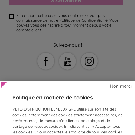
S’ABONNER
En cochant cette case, vous confirmez avoir pris
connaissance de notre
Politique de Confidentialité
. Vous
pouvez vous désinscrire à tout moment depuis votre
compte client.
Suivez-nous !
Non merci
Politique en matière de cookies
AIDE ET CONTACT
VETO DISTRIBUTION BENELUX SRL utilise sur son site des
SERVICE CLIENTS
cookies, notamment des cookies strictement nécessaires, de
performance, de mesure d’audience, de ciblage et de
ESPACE ASV ET VÉTÉRINAIRES
partage de réseaux sociaux. En cliquant sur « Accepter tous
les cookies », vous acceptez le stockage de tous ces cookies
PAIEMENTS SÉCURISÉS