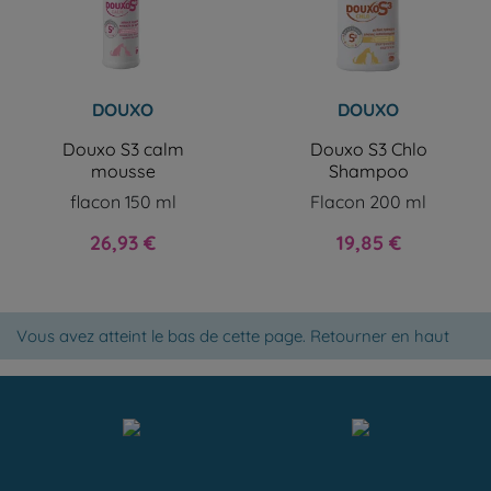
DOUXO
DOUXO
Douxo S3 calm
Douxo S3 Chlo
mousse
Shampoo
flacon 150 ml
Flacon 200 ml
Prix
Prix
26,93 €
19,85 €
Vous avez atteint le bas de cette page.
Retourner en haut