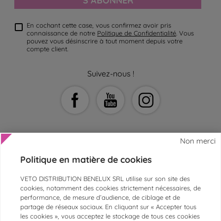
S’ABONNER
En cochant cette case, vous confirmez avoir pris
connaissance de notre
Politique de Confidentialité
. Vous
pouvez vous désinscrire à tout moment depuis votre
compte client.
Suivez-nous !
Non merci
Politique en matière de cookies
AIDE ET CONTACT
VETO DISTRIBUTION BENELUX SRL utilise sur son site des
SERVICE CLIENTS
cookies, notamment des cookies strictement nécessaires, de
performance, de mesure d’audience, de ciblage et de
ESPACE ASV ET VÉTÉRINAIRES
partage de réseaux sociaux. En cliquant sur « Accepter tous
les cookies », vous acceptez le stockage de tous ces cookies
PAIEMENTS SÉCURISÉS