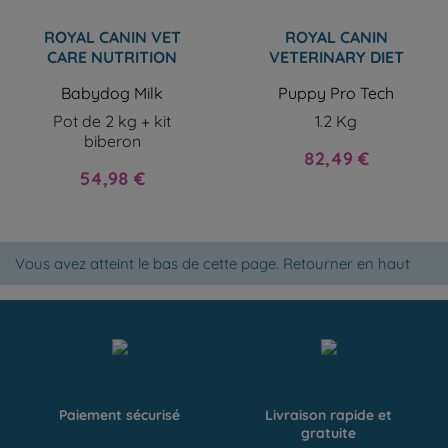
ROYAL CANIN VET
ROYAL CANIN
CARE NUTRITION
VETERINARY DIET
Babydog Milk
Puppy Pro Tech
Pot de 2 kg + kit
1.2 Kg
biberon
Prix
82,49 €
Prix
54,98 €
Vous avez atteint le bas de cette page.
Retourner en haut
Paiement sécurisé
Livraison rapide et
gratuite