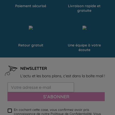
Paiement sécurisé
Livraison rapide et
gratuite
Retour gratuit
Une équipe à votre
écoute
NEWSLETTER
L’actu et les bons plans, c’est dans la boîte mail !
S’ABONNER
En cochant cette case, vous confirmez avoir pris
connaissance de notre
Politique de Confidentialité
. Vous