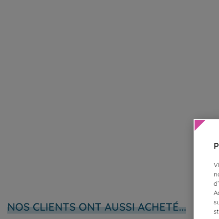
P
V
n
d
A
s
NOS CLIENTS ONT AUSSI ACHETÉ...
s