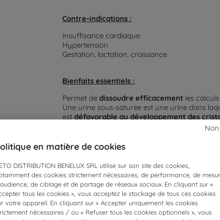
Contre-indications :
Insuffisance cardiaque
Hypertension
Gestation, lactation, croissance
Bienfaits essentiels :
Permet de
dissoudre efficacement
les calculs
Une urine sous-saturée est une urine dans laquel
est
défavorable au développement des cristau
Aide à
réduire simultanément les concentratio
Non
Apport réduit en magnesium
: un composant 
ammoniaco-magnésiens.
olitique en matière de cookies
ETO DISTRIBUTION BENELUX SRL utilise sur son site des cookies,
Cet aliment est destiné à la prise en charge nutriti
otamment des cookies strictement nécessaires, de performance, de mesu
de consulter votre vétérinaire et de respecter scr
’audience, de ciblage et de partage de réseaux sociaux. En cliquant sur «
ccepter tous les cookies », vous acceptez le stockage de tous ces cookies
ur votre appareil. En cliquant sur « Accepter uniquement les cookies
trictement nécessaires / ou « Refuser tous les cookies optionnels », vous