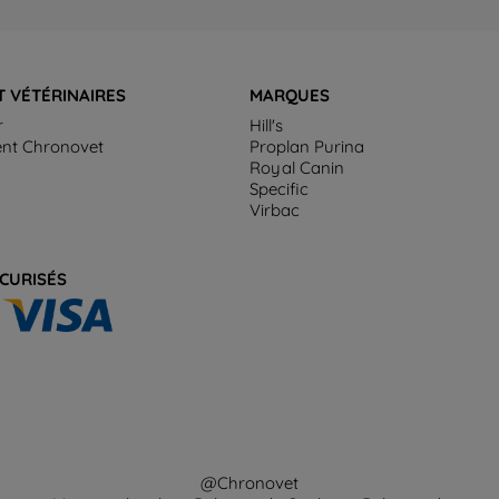
T VÉTÉRINAIRES
MARQUES
r
Hill's
ent Chronovet
Proplan Purina
Royal Canin
Specific
Virbac
CURISÉS
@Chronovet