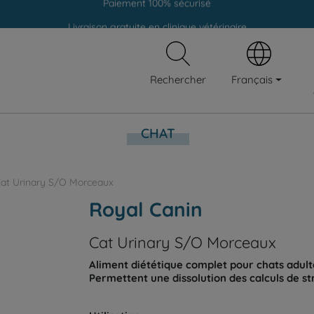
Livraison gratuite en clinique vétérinaire
Paiement 100% sécurisé
Livraison gratuite en clinique vétérinaire
Français
Rechercher
Paiement 100% sécurisé
CHAT
at Urinary S/O Morceaux
Royal Canin
Cat Urinary S/O Morceaux
Aliment diététique complet pour chats adulte
Permettent une dissolution des calculs de str