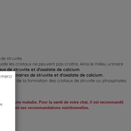
 de struvite.
le les cristaux ne peuvent pas croître. Ainsi le milieu urinaire
x de struvite et d'oxalate de calcium
.
ns urinaires de struvite et d'oxalate de calcium
.
 merci
naturel de la formation des cristaux de struvite ou phosphates
onnelle d’une maladie. Pour la santé de votre chat, il est recommandé
re
upuleusement ses recommandations nutritionnelles.