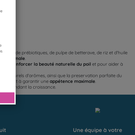
re
ation.
5kg).
e
us
les, de prébiotiques, de pulpe de betterave, de riz et d'huile
ive maximale
.
 pour
renforcer la beauté naturelle du poil
et pour aider à
eurs naturels d'arômes, ainsi que la preservation parfaite du
c) aident à garantir une
appétence maximale
.
hiot pendant la croissance.
uit
Une équipe à votre