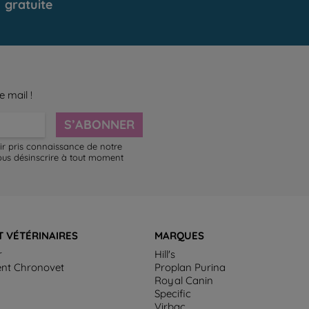
gratuite
e mail !
S’ABONNER
ir pris connaissance de notre
ous désinscrire à tout moment
T VÉTÉRINAIRES
MARQUES
r
Hill's
ent Chronovet
Proplan Purina
Royal Canin
Specific
Virbac