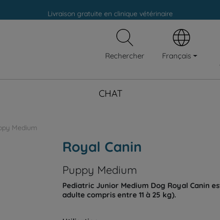
Livraison gratuite en clinique vétérinaire
Paiement 100% sécurisé
Livraison gratuite en clinique vétérinaire
Français
Rechercher
Paiement 100% sécurisé
CHAT
ppy Medium
Royal Canin
Puppy Medium
Pediatric Junior Medium Dog Royal Canin es
adulte compris entre 11 à 25 kg).