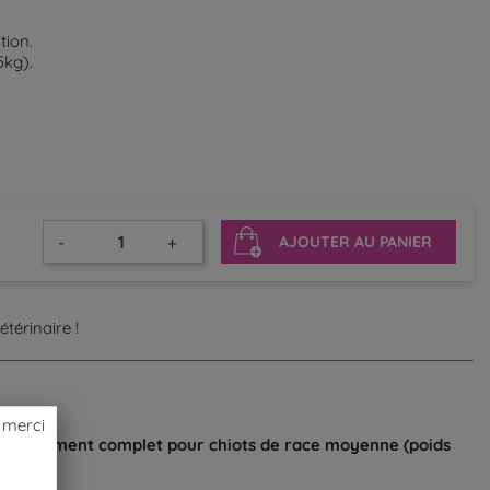
ation.
5kg).
-
+
AJOUTER AU PANIER
térinaire !
 merci
t un aliment complet pour chiots de race moyenne (poids