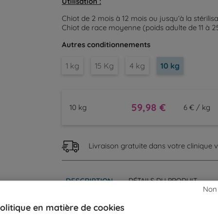
Utilisation :
Chiot de 2 mois à 12 mois ou jusqu’à la stérilis
Chiot de race moyenne (poids adulte de 11 à 2
Autres conditionnements
1 kg
15 Kg
4 kg
10 kg
59,98 €
10 kg
6 € / kg
Livraison gratuite dans votre clinique vé
DESCRIPTION
DÉTAILS DU PRODUIT
Non
Pediatric Junior
Medium
Dog Royal Canin es
olitique en matière de cookies
adulte compris entre 11 à 25 kg).