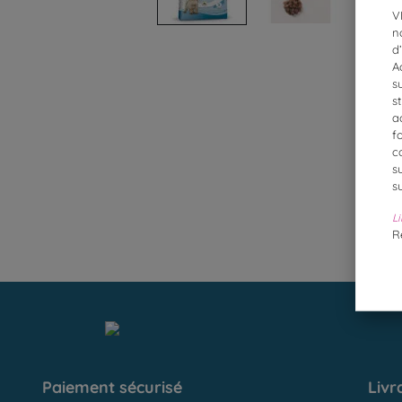
V
n
d
A
s
s
a
f
c
s
s
Li
R
Paiement sécurisé
Livr