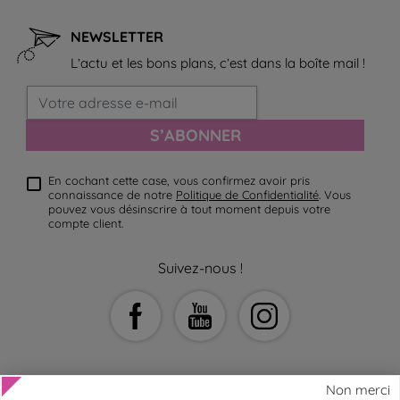
NEWSLETTER
L’actu et les bons plans, c’est dans la boîte mail !
S’ABONNER
En cochant cette case, vous confirmez avoir pris
connaissance de notre
Politique de Confidentialité
. Vous
pouvez vous désinscrire à tout moment depuis votre
compte client.
Suivez-nous !
Non merci