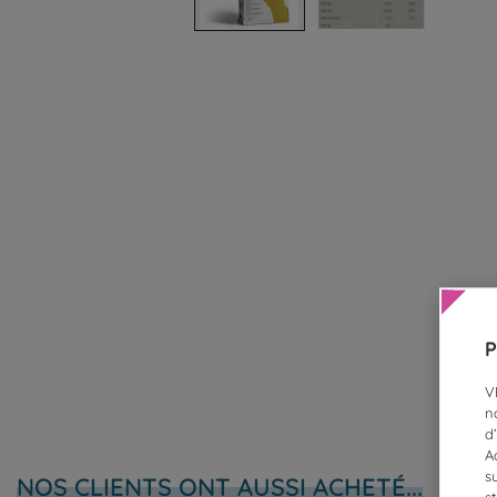
P
V
n
d
A
s
NOS CLIENTS ONT AUSSI ACHETÉ...
s