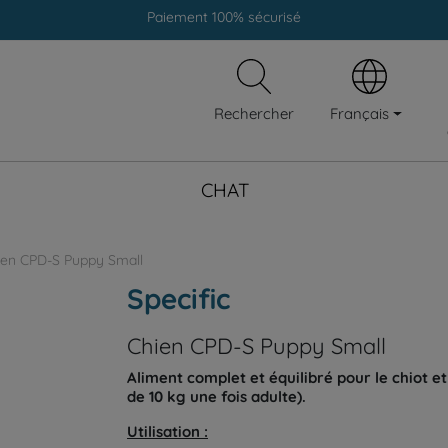
Livraison gratuite en clinique vétérinaire
Paiement 100% sécurisé
Livraison gratuite en clinique vétérinaire
Français
Rechercher
Paiement 100% sécurisé
CHAT
ien CPD-S Puppy Small
Specific
Chien CPD-S Puppy Small
Aliment complet et équilibré pour le chiot e
de 10 kg une fois adulte).
Utilisation :