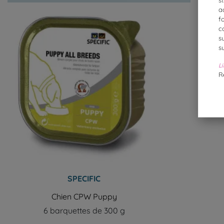
a
f
c
s
s
Li
R
SPECIFIC
Chien CPW Puppy
6 barquettes de 300 g