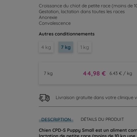
Croissance du chiot de petite race (moins de 10
Gestation, lactation dans toutes les races
Anorexie
Convalescence
Autres conditionnements
4 kg
7 kg
1 kg
44,98 €
7 kg
6.43 € / kg
Livraison gratuite dans votre clinique vé
DESCRIPTION
DÉTAILS DU PRODUIT
Chien CPD-S Puppy Small est un aliment compl
lactation de petite race (moins de 10 kg une 