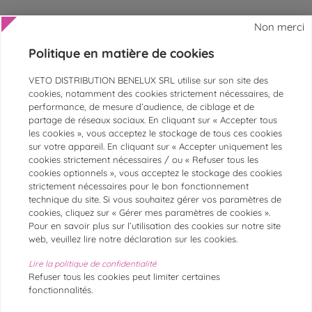
Non merci
Politique en matière de cookies
AIDE ET CONTACT
VETO DISTRIBUTION BENELUX SRL utilise sur son site des
SERVICE CLIENTS
cookies, notamment des cookies strictement nécessaires, de
performance, de mesure d’audience, de ciblage et de
ESPACE ASV ET VÉTÉRINAIRES
partage de réseaux sociaux. En cliquant sur « Accepter tous
les cookies », vous acceptez le stockage de tous ces cookies
PAIEMENTS SÉCURISÉS
sur votre appareil. En cliquant sur « Accepter uniquement les
MARQUES
cookies strictement nécessaires / ou « Refuser tous les
cookies optionnels », vous acceptez le stockage des cookies
CATÉGORIES LES PLUS POPULAIRES
strictement nécessaires pour le bon fonctionnement
technique du site. Si vous souhaitez gérer vos paramètres de
cookies, cliquez sur « Gérer mes paramètres de cookies ».
@Chronovet
Pour en savoir plus sur l’utilisation des cookies sur notre site
Conditions générales d'utilisation
web, veuillez lire notre déclaration sur les cookies.
Conditions générales de vente
Mentions légales
Politique de Cookies
Lire la politique de confidentialité
Politique de gestion des données personnelles
Plan du site
Refuser tous les cookies peut limiter certaines
Paiement securisé
fonctionnalités.